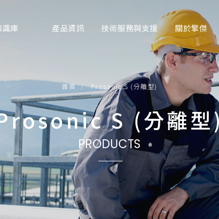
知識庫
產品資訊
技術服務與支援
關於擎傑
液體分析
服務項目說明
首頁
Prosonic S (分離型)
流量分析
Prosonic S (分離型
面位(料位/液位)分析
壓力檢測
PRODUCTS
溫度檢測
光學分析
系統整合產品